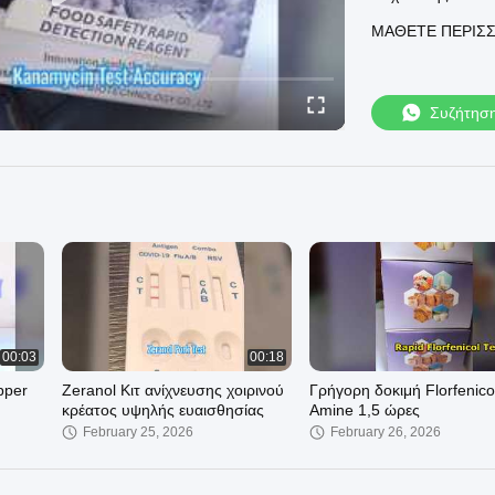
αξιόπιστη ποσοτι
ΜΆΘΕΤΕ ΠΕΡΙΣ
σήμερα!
Συζήτησ
00:03
00:18
pper
Zeranol Κιτ ανίχνευσης χοιρινού
Γρήγορη δοκιμή Florfenico
κρέατος υψηλής ευαισθησίας
Amine 1,5 ώρες
February 25, 2026
February 26, 2026