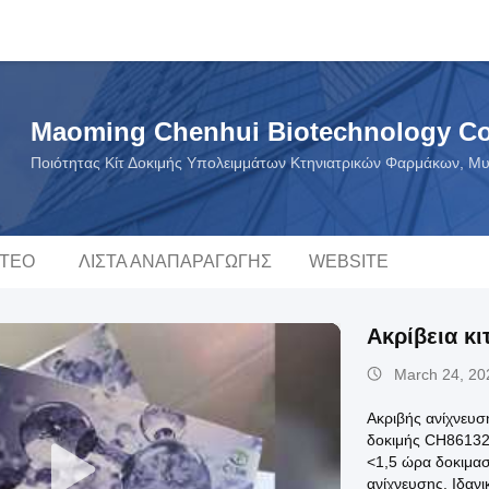
Maoming Chenhui Biotechnology Co.
Ποιότητας Κίτ Δοκιμής Υπολειμμάτων Κτηνιατρικών Φαρμάκων, Μυ
ΝΤΕΟ
ΛΊΣΤΑ ΑΝΑΠΑΡΑΓΩΓΉΣ
WEBSITE
Ακρίβεια κ
March 24, 20
Ακριβής ανίχνευσ
δοκιμής CH86132 
<1,5 ώρα δοκιμασ
ανίχνευσης. Ιδαν