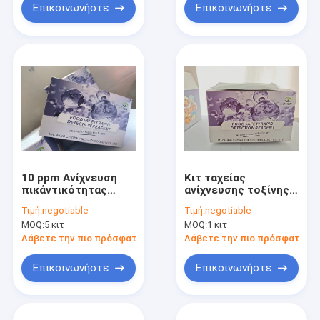
Ζωοτροφές, Γάλα
Πλάσμα
Επικοινωνήστε
Επικοινωνήστε
και Ορό
10 ppm Ανίχνευση
Κιτ ταχείας
πικάντικότητας
ανίχνευσης τοξίνης
Τροφίμων Σύνθετο
Τ2 με όριο
Τιμή:
negotiable
Τιμή:
negotiable
ταχείας δοκιμής για
ανίχνευσης 5ppb,
MOQ:
5 κιτ
MOQ:
1 κιτ
την ασφάλεια των
χρόνο ανίχνευσης 10
τροφίμων Σύνθετο
λεπτών και
Λάβετε την πιο πρόσφατη τιμή
Λάβετε την πιο πρόσφατη τι
δοκιμής καψαϊκίνης
ανάκτηση 80-105%
96T
για σιτηρά και
Επικοινωνήστε
Επικοινωνήστε
ζωοτροφές