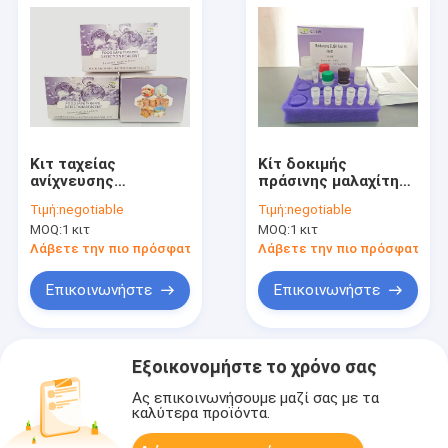
Κιτ ταχείας
Κίτ δοκιμής
ανίχνευσης
πράσινης μαλαχίτης
Οχρατοξίνης Α (ΟΤΑ)
με υψηλή ανάκτηση
Τιμή:
negotiable
Τιμή:
negotiable
με όριο ανίχνευσης
80-105% και ταχεία
MOQ:
1 κιτ
MOQ:
1 κιτ
5ppb, χρόνο
ανίχνευση σε 10
ανίχνευσης 10 λεπτά
λεπτά για ιστούς
Λάβετε την πιο πρόσφατη τιμή
Λάβετε την πιο πρόσφατη τι
και ανάκτηση 80-
γαρίδας ψαριών και
105% για σιτηρά και
δείγματα νερού
Επικοινωνήστε
Επικοινωνήστε
ζωοτροφές
Εξοικονομήστε το χρόνο σας
Ας επικοινωνήσουμε μαζί σας με τα
καλύτερα προϊόντα.