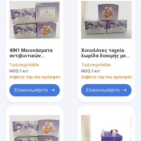
4IN1 Μειονάσματα
Χινιολόνες ταχεία
αντιβιοτικών
λωρίδα δοκιμής με
γάλακτος BCTC
προδιαγραφή 96T,
Τιμή:
negotiable
Τιμή:
negotiable
ραφτική λωρίδα
χρόνο ανίχνευσης 6
MOQ:
1 κιτ
MOQ:
1 κιτ
δοκιμής με χρόνο
λεπτών και
ανίχνευσης 6 λεπτών
ανάκτηση 80-105%
Λάβετε την πιο πρόσφατη τιμή
Λάβετε την πιο πρόσφατη τι
96T Προδιαγραφή
για ωμό γάλα και
και ανάκτηση 80-
γάλα σε σκόνη
Επικοινωνήστε
Επικοινωνήστε
105%
Σπίτι
Προϊόντα
Βίντεο