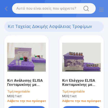
Κιτ Ταχείας Δοκιμής Ασφάλειας Τροφίμων
(44)
Κιτ Ανάλυσης ELISA
Κιτ Ελέγχου ELISA
Γενταμυκίνης με
Κανταμυκίνης με
Υψηλή Ευαισθησία
Ευαισθησία 1,25ppb,
Τιμή:
negotiable
Τιμή:
negotiable
0,05ppb, Υψηλή
Ανάκτηση 80-110%
MOQ:
1 κιτ
MOQ:
1 κιτ
Ανάκτηση ≥80% και
και Χρόνο
Χρόνο Ανίχνευσης 8
Ανίχνευσης 1,5 Ώρας
Λάβετε την πιο πρόσφατη τιμή
Λάβετε την πιο πρόσφατη τι
λεπτών για
για Ορό Εμβολίων και