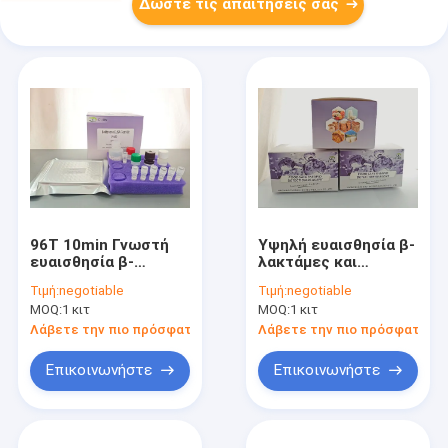
Δώστε τις απαιτήσεις σας
96T 10min Γνωστή
Υψηλή ευαισθησία β-
ευαισθησία β-
λακτάμες και
λακταμικών
τετρακυκλίνες (BT)
Τιμή:
negotiable
Τιμή:
negotiable
ραπτικών
Γρήγορη λωρίδα
MOQ:
1 κιτ
MOQ:
1 κιτ
δοκιμαστικών
δοκιμής για την
ταινιών για ωμό
ανίχνευση
Λάβετε την πιο πρόσφατη τιμή
Λάβετε την πιο πρόσφατη τι
γάλα, γάλα σε σκόνη
υπολειμμάτων
και παστεριωμένο
αντιβιοτικών στο
Επικοινωνήστε
Επικοινωνήστε
γάλα
γάλα