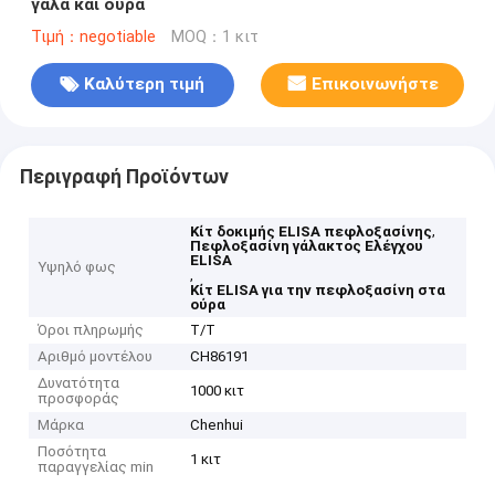
γάλα και ούρα
Τιμή：negotiable
MOQ：1 κιτ
Καλύτερη τιμή
Επικοινωνήστε
Περιγραφή Προϊόντων
,
Κίτ δοκιμής ELISA πεφλοξασίνης
Πεφλοξασίνη γάλακτος Ελέγχου
ELISA
Υψηλό φως
,
Κίτ ELISA για την πεφλοξασίνη στα
ούρα
Όροι πληρωμής
Τ/Τ
Αριθμό μοντέλου
CH86191
Δυνατότητα
1000 κιτ
προσφοράς
Μάρκα
Chenhui
Ποσότητα
1 κιτ
παραγγελίας min